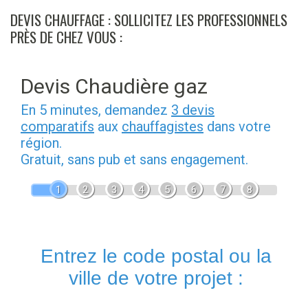
DEVIS CHAUFFAGE : SOLLICITEZ LES PROFESSIONNELS
Skip
to
PRÈS DE CHEZ VOUS :
content
Devis Chaudière gaz
En 5 minutes, demandez
3 devis
comparatifs
aux
chauffagistes
dans votre
région.
Gratuit, sans pub et sans engagement.
1
2
3
4
5
6
7
8
Entrez le code postal ou la
ville de votre projet :