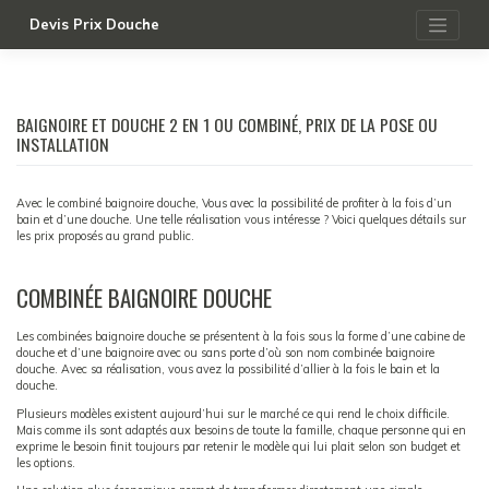
Skip
to
Devis Prix Douche
content
BAIGNOIRE ET DOUCHE 2 EN 1 OU COMBINÉ, PRIX DE LA POSE OU
INSTALLATION
Avec le combiné baignoire douche, Vous avec la possibilité de profiter à la fois d’un
bain et d’une douche. Une telle réalisation vous intéresse ? Voici quelques détails sur
les prix proposés au grand public.
COMBINÉE BAIGNOIRE DOUCHE
Les combinées baignoire douche se présentent à la fois sous la forme d’une cabine de
douche et d’une baignoire avec ou sans porte d’où son nom combinée baignoire
douche. Avec sa réalisation, vous avez la possibilité d’allier à la fois le bain et la
douche.
Plusieurs modèles existent aujourd’hui sur le marché ce qui rend le choix difficile.
Mais comme ils sont adaptés aux besoins de toute la famille, chaque personne qui en
exprime le besoin finit toujours par retenir le modèle qui lui plait selon son budget et
les options.