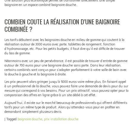
Une solution plus économique permet de transformer directement une simple
baignoire en un espace combiné baignoire douche.
COMBIEN COUTE LA RÉALISATION D’UNE BAIGNOIRE
COMBINÉE ?
Les tarifs débutent avec les baignoires douche en milieu de gamme qui coutent à la
réalisation autour de 3000 euros avec porte, tablettes de rangement, fonction
d’hydromassage, etc. Pour les petits budgets, il faut dire qu’il est difficile de trouver
du bas de gamme.
Néanmoins avec un peu de persévérance, il est possible de trouver d’entrée de gamme
autour de 700 euros pour une baignoire douche sans porte. Dans leur réalisation,
certains combinés sont conçus pour s’adapter parfaitement à votre salle de bain avec
la douche à gauche et la baignoire à droite.
Les prix peuvent alors grimper jusqu’à 5000 euros voire même plus. En faisant appel
à un professionnel de la douche, vous pouvez faire une demande de devis pour du sur
mesure qui correspond à vos besoins. Pour un prix attractif, vous pouvez opter pour la
comparaison des offres en ligne grâce à un site dédié à cet effet.
Aujourd’hui, il existe sur le marché beaucoup de professionnels qui offrent différents
tarifs pour un même type de produit. Alors qu’attendez-vous pour en profiter en
demandant simplement plusieurs devis.
|
Tagged
baignoire douche
,
prix installation douche